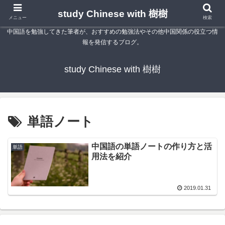
study Chinese with 樹樹
メニュー
検索
中国語を勉強してきた筆者が、おすすめの勉強法やその他中国関係の役立つ情
報を発信するブログ。
study Chinese with 樹樹
単語ノート
中国語の単語ノートの作り方と活
単語
用法を紹介
2019.01.31