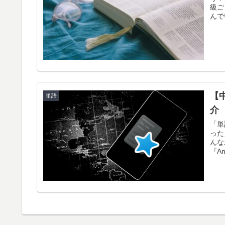
級ご
んで
HS
【
単語
介
「単
った
んな
『A