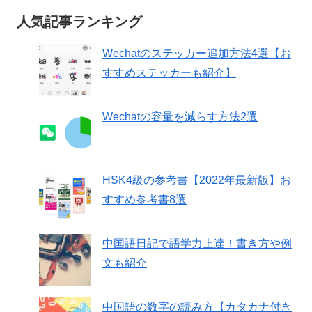
人気記事ランキング
Wechatのステッカー追加方法4選【お
すすめステッカーも紹介】
Wechatの容量を減らす方法2選
HSK4級の参考書【2022年最新版】お
すすめ参考書8選
中国語日記で語学力上達！書き方や例
文も紹介
中国語の数字の読み方【カタカナ付き