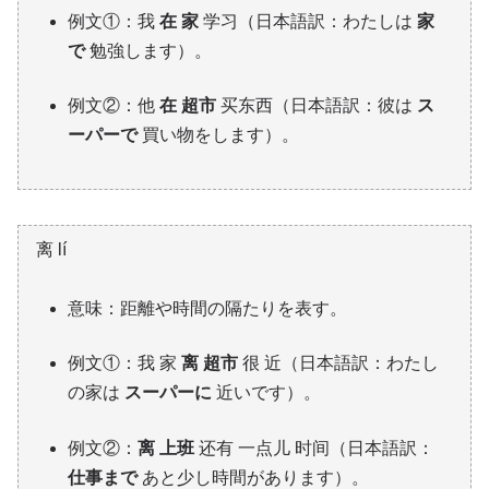
例文①：我
在 家
学习（日本語訳：わたしは
家
で
勉強します）。
例文②：他
在 超市
买东西（日本語訳：彼は
ス
ーパーで
買い物をします）。
离 lí
意味：距離や時間の隔たりを表す。
例文①：我 家
离 超市
很 近（日本語訳：わたし
の家は
スーパーに
近いです）。
例文②：
离 上班
还有 一点儿 时间（日本語訳：
仕事まで
あと少し時間があります）。