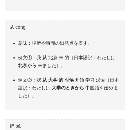
从 cóng
意味：場所や時間の出発点を表す。
例文①：我
从 北京
来 的（日本語訳：わたしは
北京から
来ました）。
例文②：我
从 大学 的 时候
开始 学习 汉语（日本
語訳：わたしは
大学のときから
中国語を始めま
した）。
把 bǎ