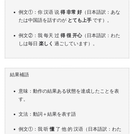
例文①：你 汉语 说
得 非常 好
（日本語訳：あな
たは中国語を話すのが
とても上手
です）。
例文②：我 每天 过
得 很 开心
（日本語訳：わた
しは毎日
楽しく
過ごしています）。
結果補語
意味：動作の結果ある状態を達成したことを表
す。
文法：動詞＋結果を表す語
例文①：我 听
懂
了 他 的 汉语（日本語訳：わた