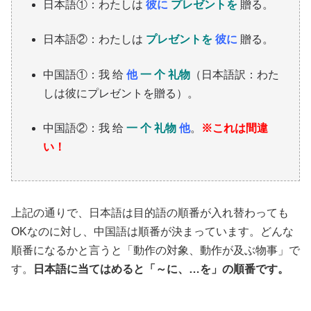
日本語①：わたしは
彼に
プレゼントを
贈る。
日本語②：わたしは
プレゼントを
彼に
贈る。
中国語①：我 给
他
一 个 礼物
（日本語訳：わた
しは彼にプレゼントを贈る）。
中国語②：我 给
一 个 礼物
他
。
※これは間違
い！
上記の通りで、日本語は目的語の順番が入れ替わっても
OKなのに対し、中国語は順番が決まっています。どんな
順番になるかと言うと「動作の対象、動作が及ぶ物事」で
す。
日本語に当てはめると「～に、…を」の順番です。