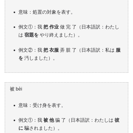
意味：処置の対象を表す。
例文①：我
把 作业
做 完 了（日本語訳：わたし
は
宿題を
やり終えました）。
例文②：我
把 衣服
弄 脏 了（日本語訳：私は
服
を
汚しました）。
被 bèi
意味：受け身を表す。
例文①：我
被 他
骗 了（日本語訳：わたしは
彼
に
騙されました）。