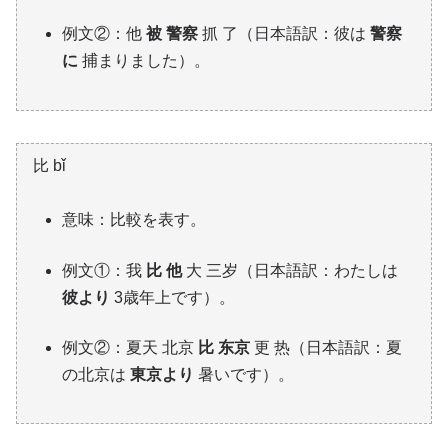
例文②：他
被 警察
抓 了（日本語訳：彼は
警察
に
捕まりました）。
比 bǐ
意味：比較を表す。
例文①：我
比 他
大 三岁（日本語訳：わたしは
彼より
3歳年上です）。
例文②：夏天 北京
比 东京
更 热（日本語訳：夏
の北京は
東京より
暑いです）。